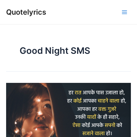
Skip
Quotelyrics
to
Main
content
Men
Good Night SMS