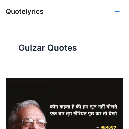
Skip
Quotelyrics
to
Main
content
Men
Gulzar Quotes