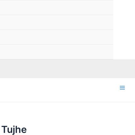
Mai
Men
u Tujhe