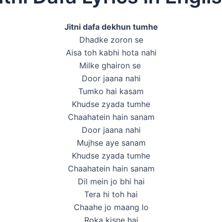
Jitni dafa dekhun tumhe
Dhadke zoron se
Aisa toh kabhi hota nahi
Milke ghairon se
Door jaana nahi
Tumko hai kasam
Khudse zyada tumhe
Chaahatein hain sanam
Door jaana nahi
Mujhse aye sanam
Khudse zyada tumhe
Chaahatein hain sanam
Dil mein jo bhi hai
Tera hi toh hai
Chaahe jo maang lo
Roka kisne hai