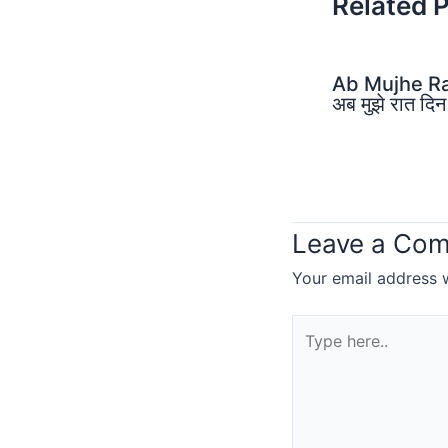
Related 
Ab Mujhe Raa
अब मुझे रात दिन 
Leave a Co
Your email address w
Type
here..