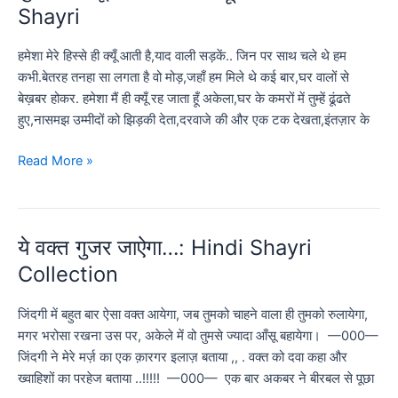
है
Shayri
कोई:
Hindi
हमेशा मेरे हिस्से ही क्यूँ आती है,‪याद‬ वाली सड़कें.. जिन पर ‪‎साथ‬ चले थे ‪‎हम‬
Sad
कभी.बेतरह ‪तनहा‬ सा लगता है वो ‪‎मोड़‬,जहाँ हम मिले थे कई बार,घर वालों से
Shayri
‪बेख़बर‬ होकर. हमेशा मैं ही क्यूँ रह जाता हूँ ‪अकेला‬,‪घर‬ के कमरों में तुम्हें ढूंढते
हुए,नासमझ उम्मीदों को झिड़की देता,दरवाजे की और एक टक देखता,‪इंतज़ार‬ के
तुमसे‬
Read More »
ही
क्यूँ
‪‎प्यार‬
‪‎ये वक्त गुजर जाऐगा…: Hindi Shayri
कर
बैठता
Collection
हूँ
?
जिंदगी में बहुत बार ऐसा ‪‎वक्त‬ आयेगा, जब तुमको ‪चाहने‬ वाला ही तुमको ‪रुलायेगा‬,
Hindi
मगर ‪भरोसा‬ रखना उस पर, ‪अकेले‬ में वो तुमसे ज्यादा ‪आँसू‬ बहायेगा। —000—
Sad
जिंदगी‬ ने मेरे ‪मर्ज़‬ का एक क़ारगर‬ ‪इलाज़‬ बताया ,, . ‪वक्त‬ को ‪दवा‬ कहा और
Shayri
‪‎ख्वाहिशों‬ का ‪‎परहेज‬ बताया ..!!!!! —000— एक बार अकबर ने बीरबल से पूछा