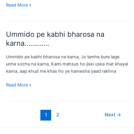
EK
Read More »
Din
Jab
Hua
Ummido pe kabhi bharosa na
Ishq
Ka
karna………….
Ehsas
Unhe
Ummido pe kabhi bharosa na karna, Jo lamhe bure lage
unhe socha na karna, Kami mehsus ho jiski uska mat khayal
karna, aap khud me khas ho ye hamesha yaad rakhna
Ummido
Read More »
pe
kabhi
bharosa
Post
na
1
2
Next
→
pagination
karna………….