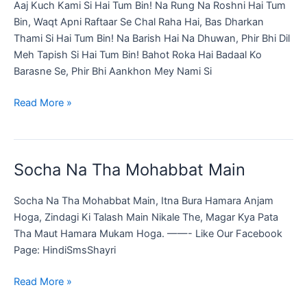
Aaj Kuch Kami Si Hai Tum Bin! Na Rung Na Roshni Hai Tum
Status
Bin, Waqt Apni Raftaar Se Chal Raha Hai, Bas Dharkan
Collection
Thami Si Hai Tum Bin! Na Barish Hai Na Dhuwan, Phir Bhi Dil
Meh Tapish Si Hai Tum Bin! Bahot Roka Hai Badaal Ko
Barasne Se, Phir Bhi Aankhon Mey Nami Si
“Tum
Read More »
Bin”Sad
Hindi
shayri
Socha Na Tha ‪Mohabbat‬ Main
Socha Na Tha ‪Mohabbat‬ Main, Itna Bura Hamara ‪Anjam‬
Hoga, ‪‎Zindagi‬ Ki Talash Main Nikale The, Magar Kya Pata
Tha ‪Maut‬ Hamara ‪Mukam‬ Hoga. ——- Like Our Facebook
Page: HindiSmsShayri
Socha
Read More »
Na