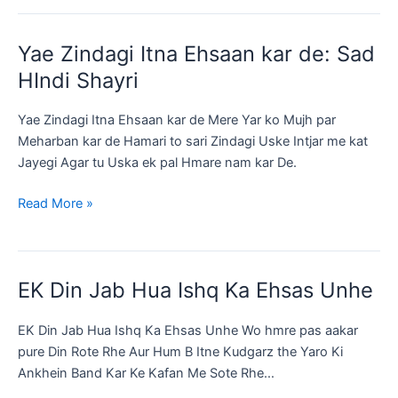
Tha
‪Mohabbat‬
Yae Zindagi Itna Ehsaan kar de: Sad
Main
HIndi Shayri
Yae Zindagi Itna Ehsaan kar de Mere Yar ko Mujh par
Meharban kar de Hamari to sari Zindagi Uske Intjar me kat
Jayegi Agar tu Uska ek pal Hmare nam kar De.
Yae
Read More »
Zindagi
Itna
Ehsaan
EK Din Jab Hua Ishq Ka Ehsas Unhe
kar
de:
EK Din Jab Hua Ishq Ka Ehsas Unhe Wo hmre pas aakar
Sad
pure Din Rote Rhe Aur Hum B Itne Kudgarz the Yaro Ki
HIndi
Ankhein Band Kar Ke Kafan Me Sote Rhe…
Shayri