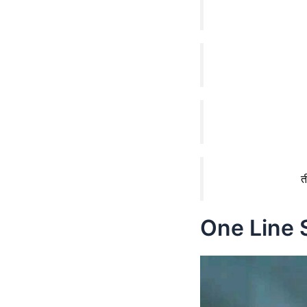
त
One Line S