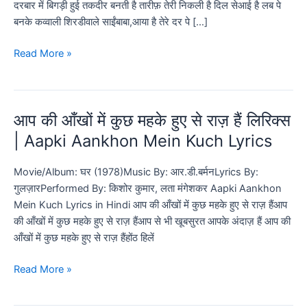
दरबार में बिगड़ी हुई तकदीर बनती है तारीफ़ तेरी निकली है दिल सेआई है लब पे
बनके कव्वाली शिरडीवाले साईंबाबा,आया है तेरे दर पे […]
शिर्डीवाले
Read More »
साईंबाबा
लिरिक्स
|
आप की आँखों में कुछ महके हुए से राज़ हैं लिरिक्स
Shirdiwale
Sai
| Aapki Aankhon Mein Kuch Lyrics
Baba
Song
Movie/Album: घर (1978)Music By: आर.डी.बर्मनLyrics By:
Lyrics
गुलज़ारPerformed By: किशोर कुमार, लता मंगेशकर Aapki Aankhon
–
Mein Kuch Lyrics in Hindi आप की आँखों में कुछ महके हुए से राज़ हैंआप
Hindi
की आँखों में कुछ महके हुए से राज़ हैंआप से भी खूबसुरत आपके अंदाज़ हैं आप की
|
आँखों में कुछ महके हुए से राज़ हैंहोंठ हिलें
English
आप
Read More »
की
आँखों