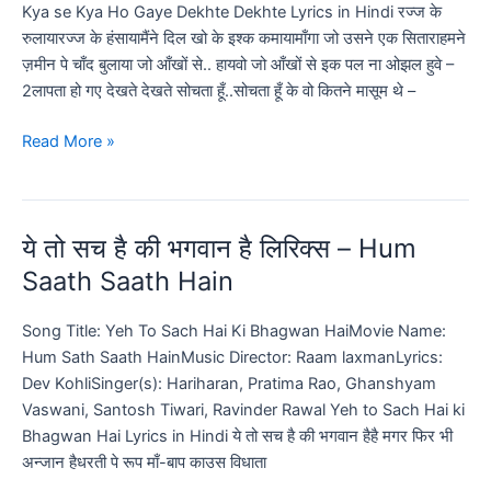
–
Kya se Kya Ho Gaye Dekhte Dekhte Lyrics in Hindi रज्ज के
Sonu
रुलायारज्ज के हंसायामैंने दिल खो के इश्क कमायामाँगा जो उसने एक सिताराहमने
Nigam
ज़मीन पे चाँद बुलाया जो आँखों से.. हायवो जो आँखों से इक पल ना ओझल हुवे –
–
2लापता हो गए देखते देखते सोचता हूँ..सोचता हूँ के वो कितने मासूम थे –
Tera
Milna
सोचता
Read More »
Pal
हूँ
do
के
Pal
वो
ये तो सच है की भगवान है लिरिक्स – Hum
Ka
कितने
Lyrics
मासूम
Saath Saath Hain
थे
लिरिक्स
Song Title: Yeh To Sach Hai Ki Bhagwan HaiMovie Name:
–
Hum Sath Saath HainMusic Director: Raam laxmanLyrics:
Dekhte
Dev KohliSinger(s): Hariharan, Pratima Rao, Ghanshyam
Dekhte
Vaswani, Santosh Tiwari, Ravinder Rawal Yeh to Sach Hai ki
Lyrics
Bhagwan Hai Lyrics in Hindi ये तो सच है की भगवान हैहै मगर फिर भी
in
अन्जान हैधरती पे रूप माँ-बाप काउस विधाता
Hindi