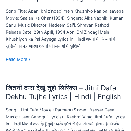
रहेगी
लिरिक्स
Song Title: Apani bhi zindagi mein Khushiyo kaa pal aayega
–
Movie: Saajan Ka Ghar (1994) Singers: Alka Yagnik, Kumar
Jeet
Sanu Music Director: Nadeem Saifi, Shravan Rathod
|
Release Date: 29th April, 1994 Apni Bhi Zindagi Mein
Tu
Khushiyon ka Pal Aayega Lyrics in Hindi अपनी भी ज़िन्दगी में
Dharti
खुशियों का पल आएगा अपनी भी ज़िन्दगी में खुशियों
Pe
Chahe
अपनी
Read More »
Jahan
भी
bhi
ज़िन्दगी
Rahegi
में
जितनी दफा देखूं तुझे लिरिक्स – Jitni Dafa
Lyrics
खुशियों
का
Dekhu Tujhe Lyrics | Hindi | English
पल
आयेगा
Song : Jitni Dafa Movie : Parmanu Singer : Yasser Desai
लिरिक्स
Music : Jeet Gannguli Lyricist : Rashmi Virag Jitni Dafa Lyrics
–
in Hindi जितनी दफा देखूँ तुम्हें धड़के ज़ोरों से ऐसा तो कभी होता नही मिलके
Apni
ग़ैरों से जितनी दफा देखूँ तुम्हें धड़के ज़ोरों से ऐसा तो कभी होता नही मिलके ग़ैरों से