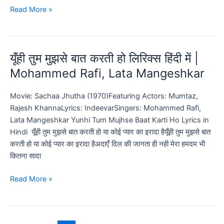
ये
Read More »
तो
सच
है
यूँही तुम मुझसे बात करती हो लिरिक्स हिंदी में |
की
भगवान
Mohammed Rafi, Lata Mangeshkar
है
लिरिक्स
Movie: Sachaa Jhutha (1970)Featuring Actors: Mumtaz,
–
Rajesh KhannaLyrics: IndeevarSingers: Mohammed Rafi,
Hum
Lata Mangeshkar Yunhi Tum Mujhse Baat Karti Ho Lyrics in
Saath
Hindi यूँही तुम मुझसे बात करती हो या कोई प्यार का इरादा हैयूँही तुम मुझसे बात
Saath
करती हो या कोई प्यार का इरादा हैअदाएँ दिल की जानता ही नही मेरा हमदम भी
Hain
कितना सादा
यूँही
Read More »
तुम
मुझसे
बात